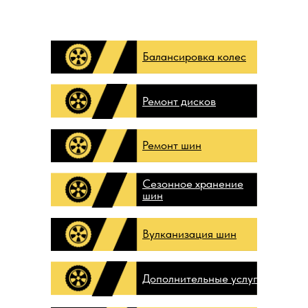
Балансировка колес
Ремонт дисков
Ремонт шин
Сезонное хранение
шин
Вулканизация шин
Дополнительные услуги