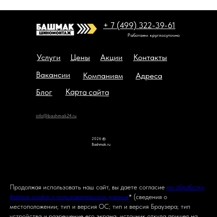
+ 7 (499) 322-39-61
Работаем круглосуточно
Услуги
Цены
Акции
Контакты
Вакансии
Компаниям
Адреса
Карта сайта
Блог
info@bashmak24.ru
2026
©
Bashmak.ru
Продолжая использовать наш сайт, вы даете согласие
на обработку
файлов cookie и пользовательских данных
* (сведения о
местоположении; тип и версия ОС; тип и версия Браузера; тип
устройства и разрешение его экрана; источник откуда пришел на